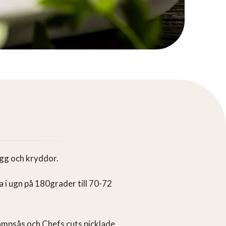
ägg och kryddor.
 i ugn på 180grader till 70-72
ampsås och Chefs cuts picklade