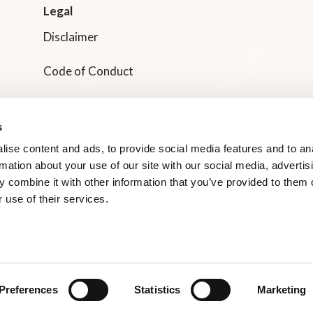
Legal
Disclaimer
Code of Conduct
Transparency in Supply Chain Management
s
Dole Nordic Privacy Policies
ise content and ads, to provide social media features and to an
rmation about your use of our site with our social media, advertis
Våra Certifieringar
 combine it with other information that you’ve provided to them o
 use of their services.
SMILEY-rapporter
Preferences
Statistics
Marketing
© 2026 All rights reserved