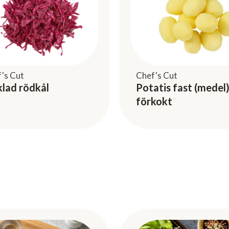
's Cut
Chef's Cut
klad rödkål
Potatis fast (medel)
förkokt