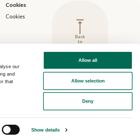
Cookies
Cookies
Back
to
top
Allow all
alyse our
ing and
Allow selection
r that
Deny
Show details