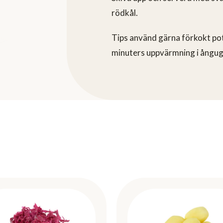
rödkål.
Tips använd gärna förkokt pot
minuters uppvärmning i ångu