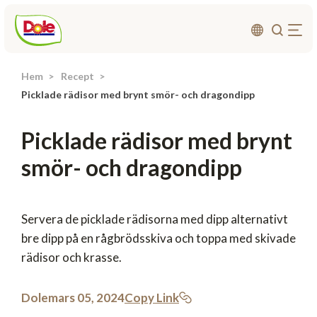
Hem
Recept
Om oss
Picklade rädisor med brynt smör- och dragondipp
Produkter
Picklade rädisor med brynt
Recept
smör- och dragondipp
Affärsområden
Hållbarhet
Nyheter
Servera de picklade rädisorna med dipp alternativt
bre dipp på en rågbrödsskiva och toppa med skivade
Investerarrelationer
rädisor och krasse.
Kontakta
Dole
mars 05, 2024
Copy Link