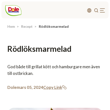
Hem
Recept
Rödlöksmarmelad
Om oss
Produkter
Rödlöksmarmelad
Recept
Affärsområden
Hållbarhet
God både till grillat kött och hamburgare men även
till ostbrickan.
Nyheter
Investerarrelationer
Dole
mars 05, 2024
Copy Link
Kontakta