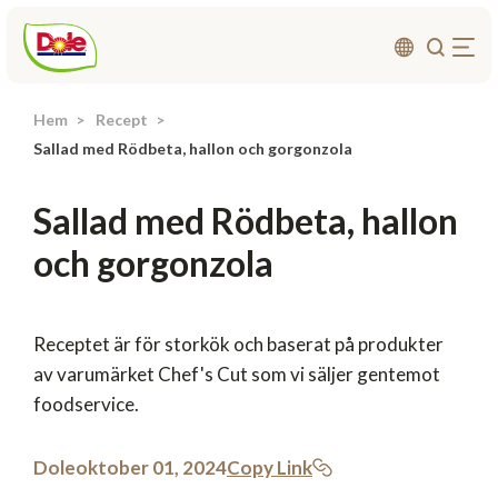
Hem
Recept
Om oss
Sallad med Rödbeta, hallon och gorgonzola
Produkter
Sallad med Rödbeta, hallon
Recept
och gorgonzola
Affärsområden
Hållbarhet
Nyheter
Receptet är för storkök och baserat på produkter
av varumärket Chef's Cut som vi säljer gentemot
Investerarrelationer
foodservice.
Kontakta
Dole
oktober 01, 2024
Copy Link