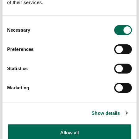
of their services.
Consent
Necessary
Selection
Preferences
Chef's Cut
Grönkål strimlad
Statistics
Marketing
Fler Chef's Cut-recept
Show details
Allow all