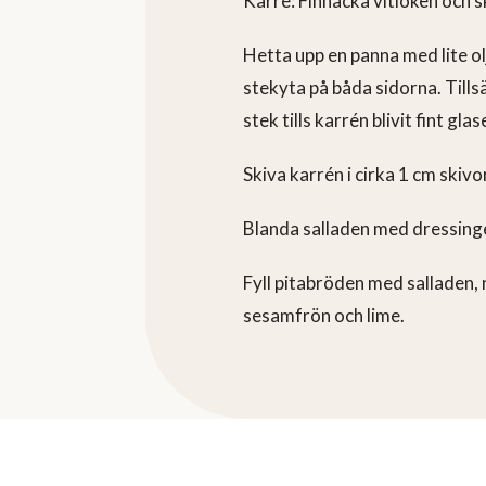
Karre: Finhacka vitlöken och sk
Hetta upp en panna med lite olj
stekyta på båda sidorna. Tillsät
stek tills karrén blivit fint gla
Skiva karrén i cirka 1 cm skivor
Blanda salladen med dressing
Fyll pitabröden med salladen,
sesamfrön och lime.