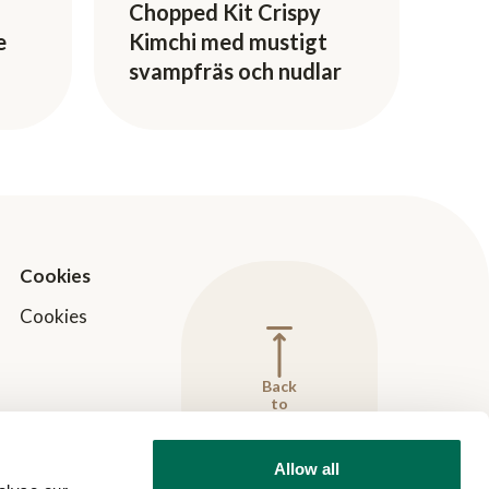
Chopped Kit Crispy
e
Kimchi med mustigt
svampfräs och nudlar
Cookies
Cookies
Back
to
top
Allow all