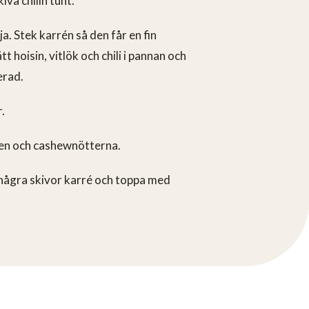
iva chilin tunt.
a. Stek karrén så den får en fin
t hoisin, vitlök och chili i pannan och
serad.
.
en och cashewnötterna.
 några skivor karré och toppa med