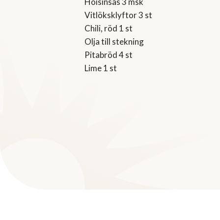
Hoisinsås 3 msk
Vitlöksklyftor 3 st
Chili, röd 1 st
Olja till stekning
Pitabröd 4 st
Lime 1 st