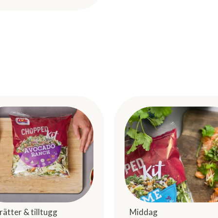
rätter & tilltugg
Middag