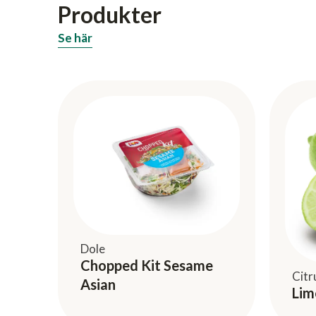
Produkter
Se här
Dole
Chopped Kit Sesame
Citr
Asian
Lim