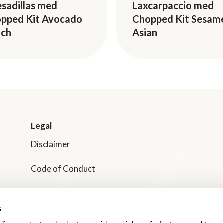
sadillas med
Laxcarpaccio med
pped Kit Avocado
Chopped Kit Sesam
nch
Asian
Legal
Disclaimer
Code of Conduct
Transparency in Supply Chain Management
s
Dole Nordic Privacy Policies