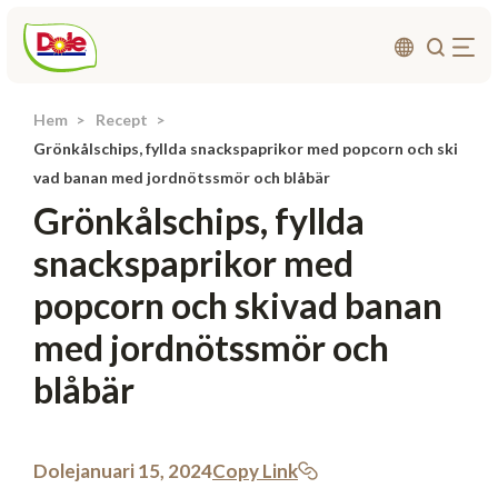
Hem
Recept
Om oss
Grönkålschips, fyllda snackspaprikor med popcorn och ski
Produkter
vad banan med jordnötssmör och blåbär
Grönkålschips, fyllda
Recept
snackspaprikor med
Affärsområden
popcorn och skivad banan
Hållbarhet
med jordnötssmör och
Nyheter
blåbär
Investerarrelationer
Kontakta
Dole
januari 15, 2024
Copy Link