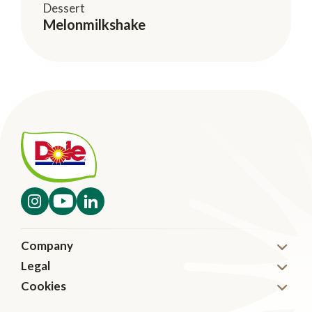
Dessert
Melonmilkshake
Company
Legal
Nyheter
Cookies
Disclaimer
Karriär