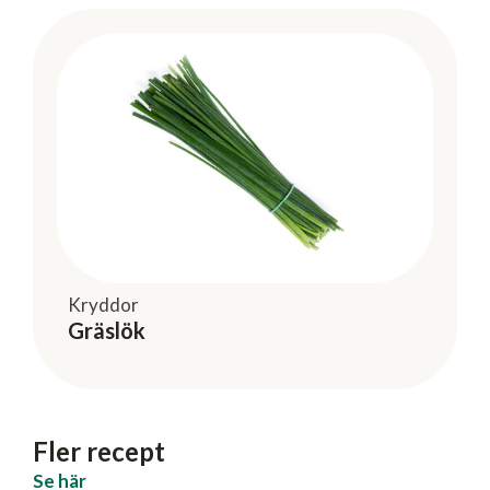
Kryddor
Gräslök
Fler recept
Se här