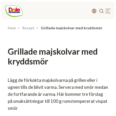
Hem
Recept
Grillade majskolvar med kryddsmör
Om oss
Produkter
Grillade majskolvar med
Recept
kryddsmör
Affärsområden
Hållbarhet
Nyheter
Lägg de förkokta majskolvarna på grillen eller i
ugnen tills de blivit varma. Servera med smör medan
Investerarrelationer
de fortfarande är varma. Här kommer tre förslag
på smaksättningar till 100 g rumstempererat vispat
Kontakta
smör