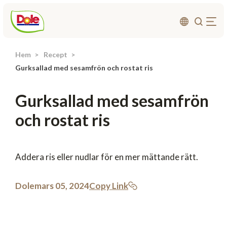
Hem
Recept
Om oss
Gurksallad med sesamfrön och rostat ris
Produkter
Gurksallad med sesamfrön
Recept
och rostat ris
Affärsområden
Hållbarhet
Nyheter
Addera ris eller nudlar för en mer mättande rätt.
Investerarrelationer
Dole
mars 05, 2024
Copy Link
Kontakta