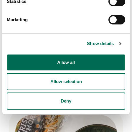
Statistics
Marketing
Show details
Grönsaker
Gurka
Allow all
Allow selection
Fler recept
Se här
Deny