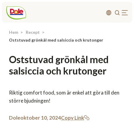
Hem
Recept
Om oss
Oststuvad grönkål med salsiccia och krutonger
Produkter
Oststuvad grönkål med
Recept
salsiccia och krutonger
Affärsområden
Hållbarhet
Nyheter
Riktig comfort food, som är enkel att göra till den
större bjudningen!
Investerarrelationer
Dole
oktober 10, 2024
Copy Link
Kontakta