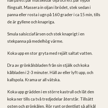
häll på ett par matskedar olja och ett par nypor
flingsalt. Massera in oljan i brödet, stek sedan i
panna eller rosta i ugn på 160 grader i ca 15 min, tills
de är gyllene och knapriga.
Smula salsicciafärsen och stek knaprigt i en
stekpanna på medelhög värme.
Koka upp en stor gryta med rejält saltat vatten.
Dra av grönkålsbladen från sin stjälk och koka
kålbladen i 2-3 minuter. Häll av eller lyft upp, och
kallspola. Krama ur all vätska.
Koka upp grädden i en större kastrull och låt den
koka ner tills ca två tredjedelar återstår. Tillsätt
osten och grönkålen. Rör runt ordentligt så all kål