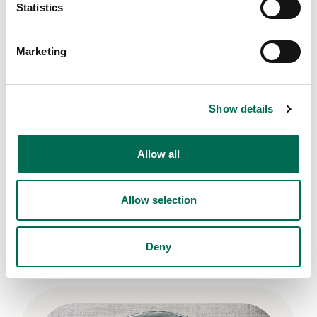
Statistics
Marketing
Show details
Allow all
Chef's Cut
Potatissallad med grov
Allow selection
senapsdressing och salttorkad
skinka
Deny