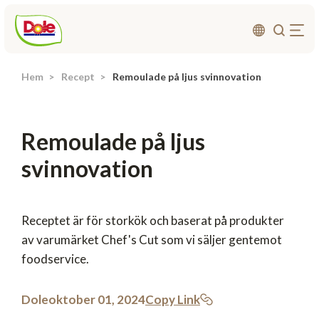
Hem
Recept
Remoulade på ljus svinnovation
Om oss
Produkter
Remoulade på ljus
Recept
svinnovation
Affärsområden
Hållbarhet
Nyheter
Receptet är för storkök och baserat på produkter
av varumärket Chef's Cut som vi säljer gentemot
Investerarrelationer
foodservice.
Kontakta
Dole
oktober 01, 2024
Copy Link