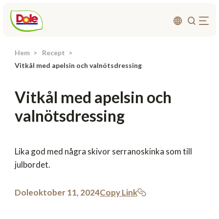
Hem
Recept
Om oss
Vitkål med apelsin och valnötsdressing
Produkter
Vitkål med apelsin och
Recept
valnötsdressing
Affärsområden
Hållbarhet
Nyheter
Lika god med några skivor serranoskinka som till
julbordet.
Investerarrelationer
Dole
oktober 11, 2024
Copy Link
Kontakta