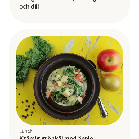
och dill
Lunch
Krämig grönkål med äpple