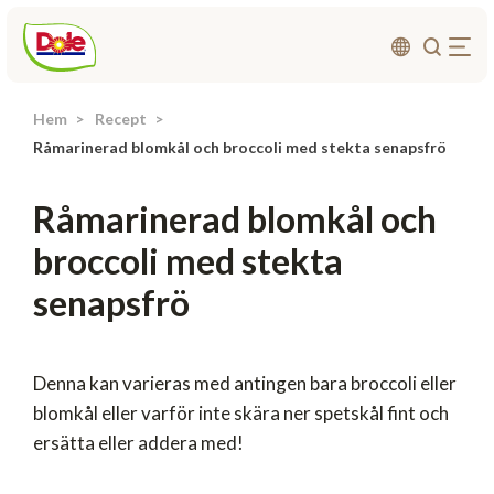
Hem
Recept
Om oss
Råmarinerad blomkål och broccoli med stekta senapsfrö
Produkter
Råmarinerad blomkål och
Recept
broccoli med stekta
Affärsområden
senapsfrö
Hållbarhet
Nyheter
Investerarrelationer
Denna kan varieras med antingen bara broccoli eller
blomkål eller varför inte skära ner spetskål fint och
ersätta eller addera med!
Kontakta