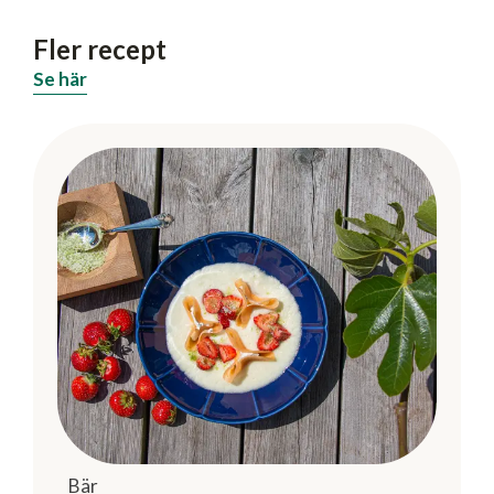
Fler recept
Se här
Bär