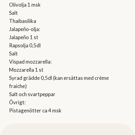
Olivolja 1 msk
Salt
Thaibasilika
Jalapeño-olja:
Jalapeño 1 st
Rapsolja 0,5dl
Salt
Vispad mozzarella:
Mozzarella 1 st
Syrad grädde 0,5dl (kan ersättas med crème
fraiche)
Salt och svartpeppar
Övrigt:
Pistagenötter ca 4 msk