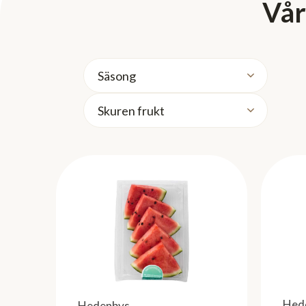
Vår
Hed
Hedenbys