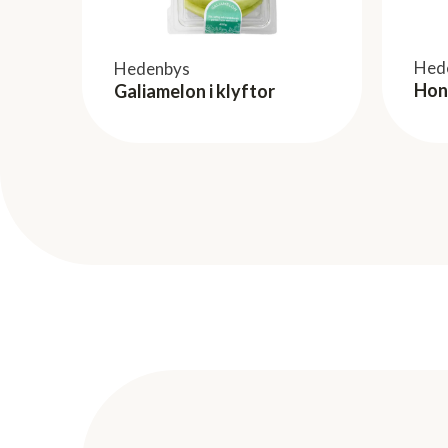
Hed
Hedenbys
Hon
Galiamelon i klyftor