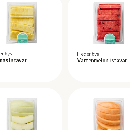
enbys
Hedenbys
as i stavar
Vattenmelon i stavar