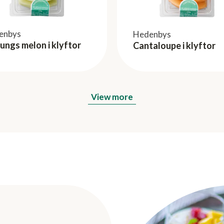
enbys
Hedenbys
ungs melon i klyftor
Cantaloupe i klyftor
View more