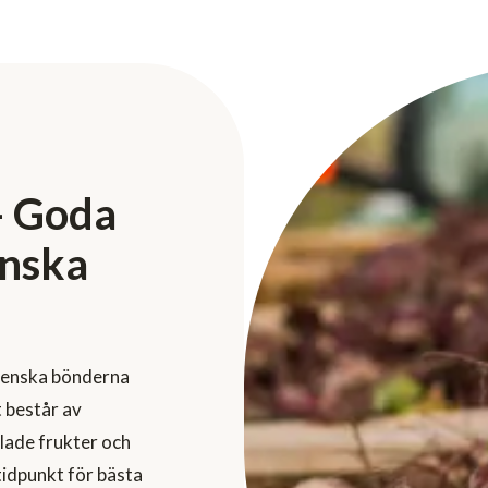
- Goda
enska
 svenska bönderna
 består av
lade frukter och
tidpunkt för bästa