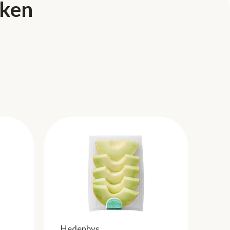
rken
Hedenbys