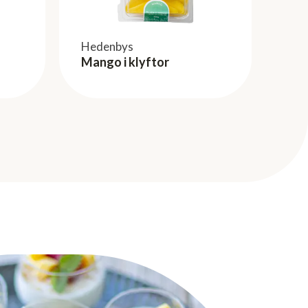
Hedenbys
Mango i klyftor