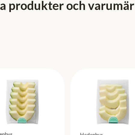
a produkter och varumä
enbys
Hedenbys